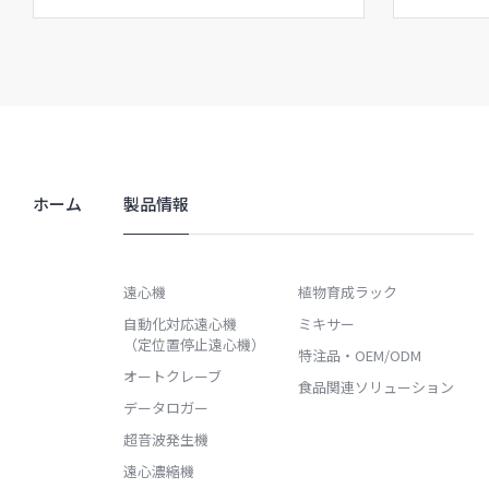
ホーム
製品情報
遠心機
植物育成ラック
自動化対応遠心機
ミキサー
（定位置停止遠心機）
特注品・OEM/ODM
オートクレーブ
食品関連ソリューション
データロガー
超音波発生機
遠心濃縮機