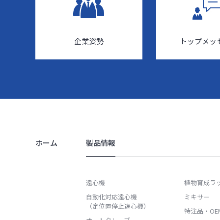
企業姿勢
トップメッ
ホーム
製品情報
遠心機
植物育成ラ
自動化対応遠心機
ミキサー
（定位置停止遠心機）
特注品・OEM