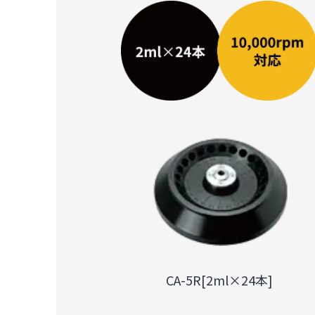
CA-5R[2ml×24本]