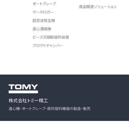
オートクレーブ
食品関連ソリューション
データロガー
超音波発生機
遠心濃縮機
ビーズ式細胞破砕装置
クロマトチャンバー
株式会社トミー精工
遠心機・オートクレーブ・医科理科機器の製造・販売