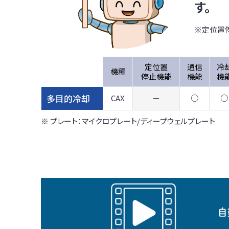
す。
※定位置
定位置
通信
冷
機種
停止機能
機能
機
多目的冷却
CAX
－
○
○
※ プレート：マイクロプレート/ディープウェルプレート