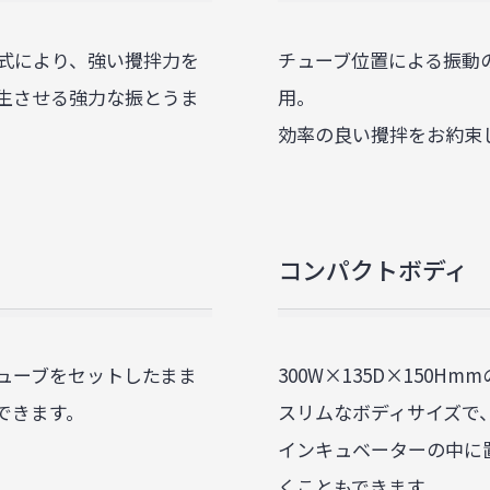
式により、強い攪拌力を
チューブ位置による振動
生させる強力な振とうま
用。
効率の良い攪拌をお約束
コンパクトボディ
ューブをセットしたまま
300W×135D×150Hmm
できます。
スリムなボディサイズで
インキュベーターの中に
くこともできます。