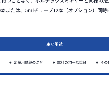
手に持つことなく、ボルテックスミキサーと同様の攪
ーブ40本または、5mlチューブ12本（オプション）同
主な用途
定量用試薬の混合
試料の均一な倍散
その