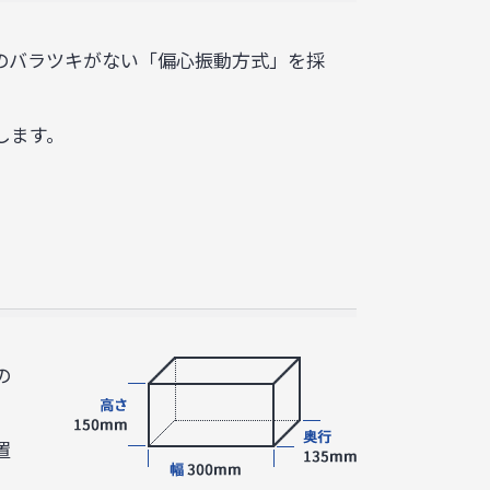
のバラツキがない「偏心振動方式」を採
します。
の
、
置