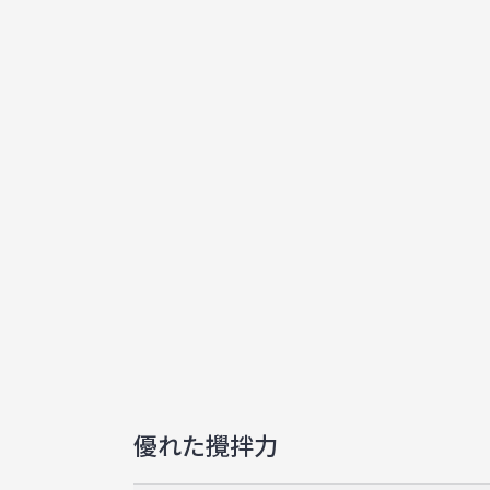
優れた攪拌力