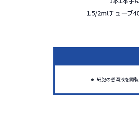
1本1本
1.5/2mlチュ
細胞の懸濁液を調製