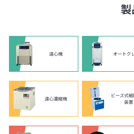
製
遠心機
オートク
ビーズ式細
遠心濃縮機
装置